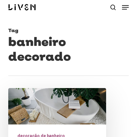
Menu
Skip
procurar
to
main
Tag
content
banheiro
decorado
Como
decorar
banheiro:
dicas
práticas
decoração de banheiro