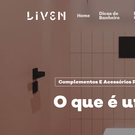
Skip
Dicas de
to
Home
Banheiro
main
content
Complementos E Acessórios 
O que é u