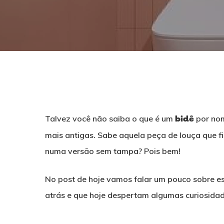
Talvez você não saiba o que é um
bidê
por nom
mais antigas. Sabe aquela peça de louça que fi
numa versão sem tampa? Pois bem!
No post de hoje vamos falar um pouco sobre es
atrás e que hoje despertam algumas curiosidad
Pressione ENTER para pesquisar ou ESC para f