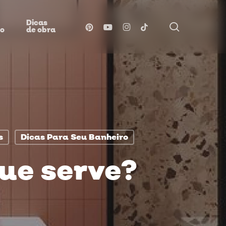
Dicas
procurar
pinterest
youtube
instagram
tiktok
ão
de obra
s
Dicas Para Seu Banheiro
que serve?