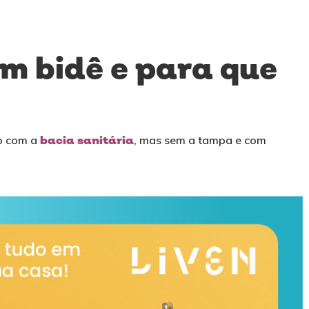
um bidê e para que
o com a
bacia sanitária
, mas sem a tampa e com