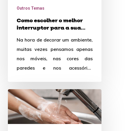
interruptor
Outros Temas
para
Como escolher o melhor
a
interruptor para a sua
sua
casa
Na hora de decorar um ambiente,
casa
muitas vezes pensamos apenas
nos móveis, nas cores das
paredes e nos acessórios
decorativos. No entanto, não
devemos esquecer…
Aquecedor
de
torneira:
água
quente