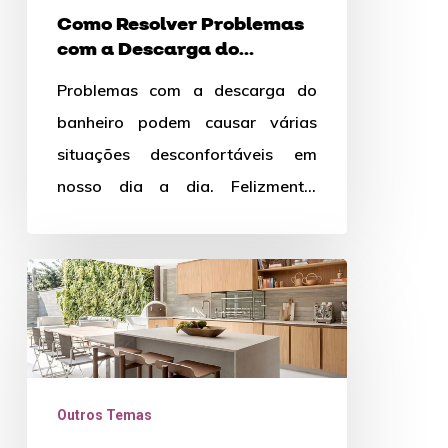
Descarga
Como Resolver Problemas
do
com a Descarga do
Banheiro
Banheiro
Problemas com a descarga do
banheiro podem causar várias
situações desconfortáveis em
nosso dia a dia. Felizmente,
muitas vezes, é possível resolver
essas questões sem…
Dicas
certeiras
para
não
errar
Outros Temas
na