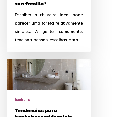
sua família?
Escolher o chuveiro ideal pode
parecer uma tarefa relativamente
simples. A gente, comumente,
tenciona nossas escolhas para o
design ou marca. Mas a verdade
é…
Tendências
para
banheiros
residenciais
banheiro
Tendências para