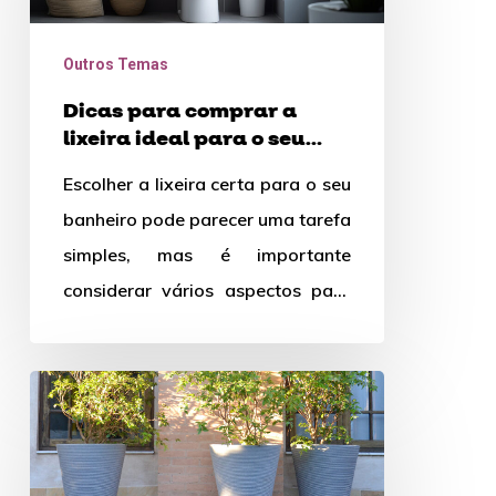
a
lixeira
Outros Temas
ideal
Dicas para comprar a
para
lixeira ideal para o seu
o
banheiro
Escolher a lixeira certa para o seu
seu
banheiro pode parecer uma tarefa
banheiro
simples, mas é importante
considerar vários aspectos para
encontrar a opção perfeita.
Além…
Como
escolher
o
melhor