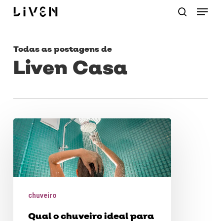
Menu
Skip
procurar
to
main
Todas as postagens de
content
Liven Casa
Qual
o
chuveiro
ideal
para
chuveiro
sua
Qual o chuveiro ideal para
família?