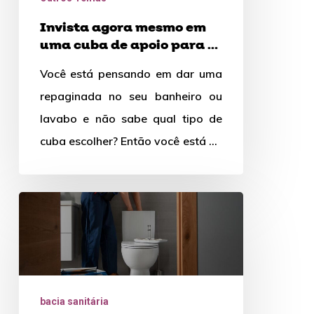
cuba
Invista agora mesmo em
de
uma cuba de apoio para a
apoio
decoração!
Você está pensando em dar uma
para
repaginada no seu banheiro ou
a
lavabo e não sabe qual tipo de
decoração!
cuba escolher? Então você está no
lugar…
Como
Resolver
Problemas
com
a
bacia sanitária