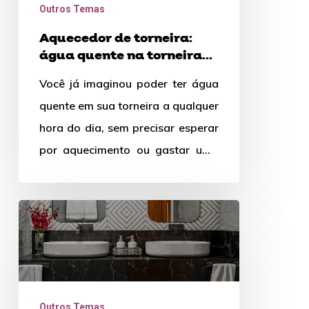
Outros Temas
na
Aquecedor de torneira:
torneira
água quente na torneira
de
de forma fácil
Você já imaginou poder ter água
forma
quente em sua torneira a qualquer
fácil
hora do dia, sem precisar esperar
por aquecimento ou gastar uma
fortuna? Essa…
Invista
agora
mesmo
em
uma
Outros Temas