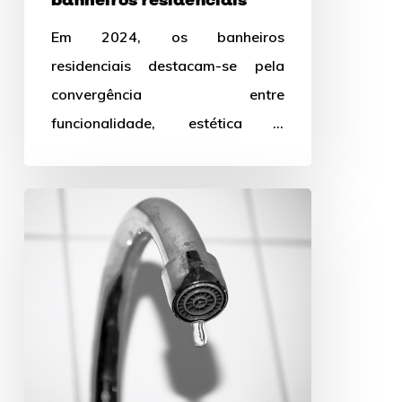
banheiros residenciais
Em 2024, os banheiros
residenciais destacam-se pela
convergência entre
funcionalidade, estética e
sustentabilidade. Este blog
explora as principais tendências
Torneira
que estão moldando os banheiros
pingando
modernos,…
ou
vazando?
Saiba
como
agir