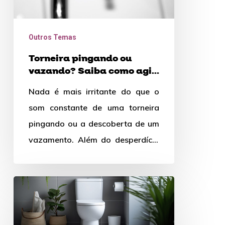
nessas
situações!
Outros Temas
Torneira pingando ou
vazando? Saiba como agir
nessas situações!
Nada é mais irritante do que o
som constante de uma torneira
pingando ou a descoberta de um
vazamento. Além do desperdício
de água, esses…
Dicas
para
comprar