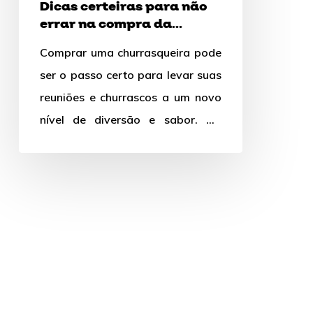
Dicas certeiras para não
compra
errar na compra da
da
churrasqueira
Comprar uma churrasqueira pode
churrasqueira
ser o passo certo para levar suas
reuniões e churrascos a um novo
nível de diversão e sabor. No
entanto, com…