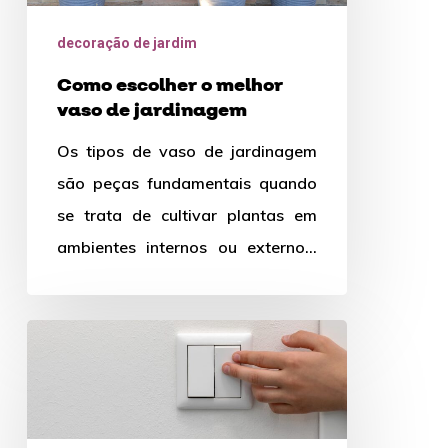
vaso
decoração de jardim
de
Como escolher o melhor
jardinagem
vaso de jardinagem
Os tipos de vaso de jardinagem
são peças fundamentais quando
se trata de cultivar plantas em
ambientes internos ou externos.
Além de fornecer um lar…
Como
escolher
o
melhor