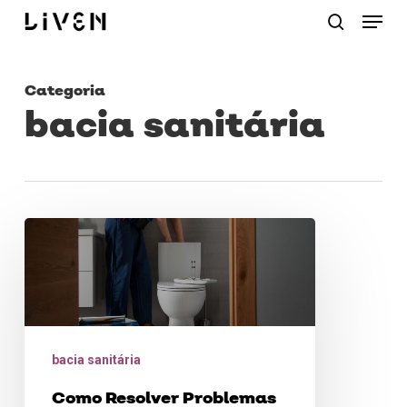
Menu
Skip
procurar
to
main
Categoria
content
bacia sanitária
Como
Resolver
Problemas
com
a
bacia sanitária
Descarga
Como Resolver Problemas
do