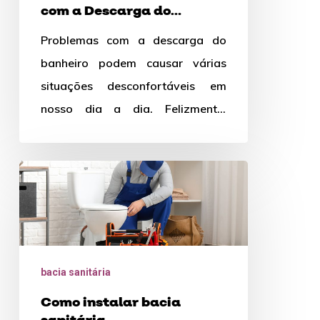
com a Descarga do
Banheiro
Banheiro
Problemas com a descarga do
banheiro podem causar várias
situações desconfortáveis em
nosso dia a dia. Felizmente,
muitas vezes, é possível resolver
essas questões sem…
Como
instalar
bacia
sanitária
bacia sanitária
Como instalar bacia