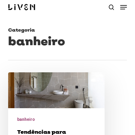
Menu
Skip
procurar
to
main
Categoria
content
banheiro
Tendências
para
banheiros
residenciais
banheiro
Tendências para