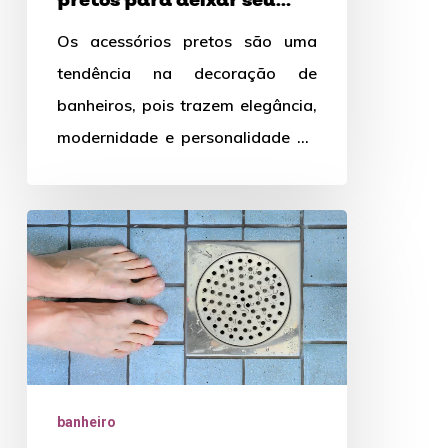
pretos para deixar seu
banheiro
banheiro mais sofisticado?
Os acessórios pretos são uma
mais
tendência na decoração de
sofisticado?
banheiros, pois trazem elegância,
modernidade e personalidade ao
ambiente. Eles podem ser usados
em contraste com…
O
que
é
grelha
para
banheiro
resistente
banheiro