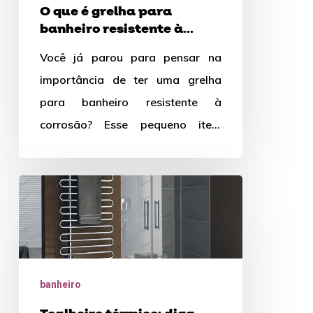
à
O que é grelha para
corrosão?
banheiro resistente à
corrosão?
Você já parou para pensar na
importância de ter uma grelha
para banheiro resistente à
corrosão? Esse pequeno item
desempenha um papel
fundamental na funcionalidade…
Toalheiro
térmico:
diga
adeus
às
banheiro
toalhas