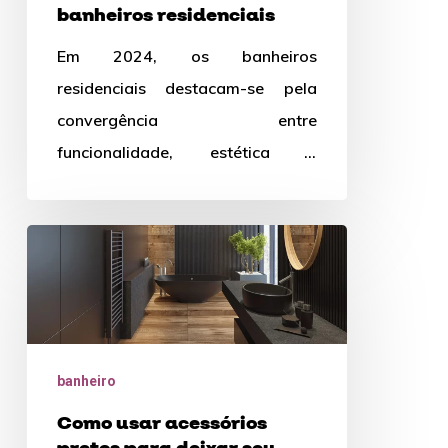
banheiros residenciais
Em 2024, os banheiros
residenciais destacam-se pela
convergência entre
funcionalidade, estética e
sustentabilidade. Este blog
explora as principais tendências
Como
que estão moldando os banheiros
usar
modernos,…
acessórios
pretos
para
banheiro
deixar
Como usar acessórios
seu