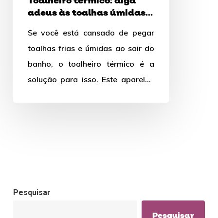
Toalheiro térmico: diga
úmidas
adeus às toalhas úmidas e
e
frias
Se você está cansado de pegar
frias
toalhas frias e úmidas ao sair do
banho, o toalheiro térmico é a
solução para isso. Este aparelho
aquece…
Pesquisar
Pesquisar