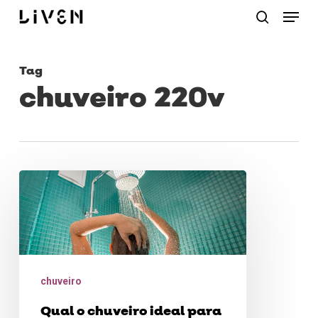
Menu
Skip
procurar
to
main
Tag
content
chuveiro 220v
Qual
o
chuveiro
ideal
para
chuveiro
sua
Qual o chuveiro ideal para
família?