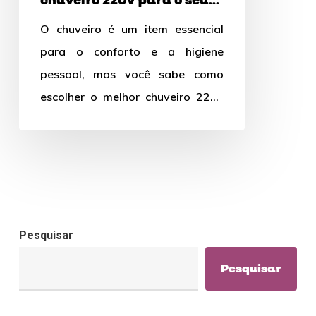
chuveiro 220v para o seu
o
banheiro
O chuveiro é um item essencial
seu
para o conforto e a higiene
banheiro
pessoal, mas você sabe como
escolher o melhor chuveiro 220v
para o seu…
Pesquisar
Pesquisar