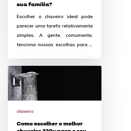
sua família?
Escolher o chuveiro ideal pode
parecer uma tarefa relativamente
simples. A gente, comumente,
tenciona nossas escolhas para o
design ou marca. Mas a verdade
é…
Como
escolher
o
melhor
chuveiro
chuveiro
220v
Como escolher o melhor
para