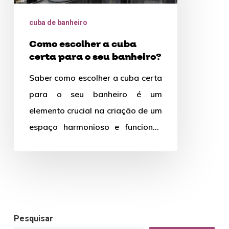
certa
cuba de banheiro
para
Como escolher a cuba
o
certa para o seu banheiro?
seu
Saber como escolher a cuba certa
banheiro?
para o seu banheiro é um
elemento crucial na criação de um
espaço harmonioso e funcional.
Com uma ampla…
Pesquisar