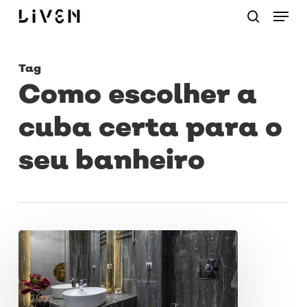
Menu
Skip
procurar
to
main
Tag
content
Como escolher a
cuba certa para o
seu banheiro
Como
escolher
a
cuba