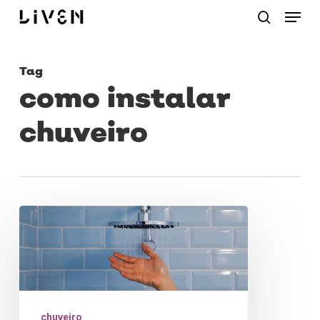
Menu
Skip
procurar
to
main
Tag
content
como instalar
chuveiro
Como
instalar
chuveiro:
um
guia
chuveiro