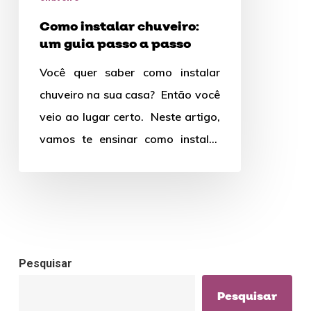
passo
Como instalar chuveiro:
a
um guia passo a passo
passo
Você quer saber como instalar
chuveiro na sua casa? Então você
veio ao lugar certo. Neste artigo,
vamos te ensinar como instalar
chuveiro de forma…
Pesquisar
Pesquisar