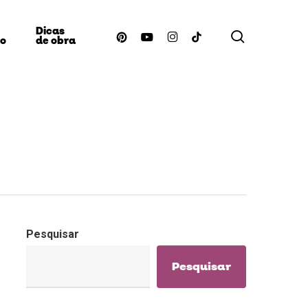
Dicas
procurar
pinterest
youtube
instagram
tiktok
ão
de obra
Pesquisar
Pesquisar