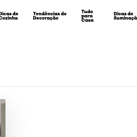
Tudo
Dicas de
Tendências de
Dicas de
para
Cozinha
Decoração
iluminaç
Casa
echar