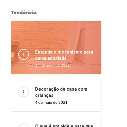
Tendência
Entenda o mecanismo para
caixa acoplada
14 de maio de 2021
Decoração de casa com
crianças
4 de maio de 2021
O que é um bidê e para que