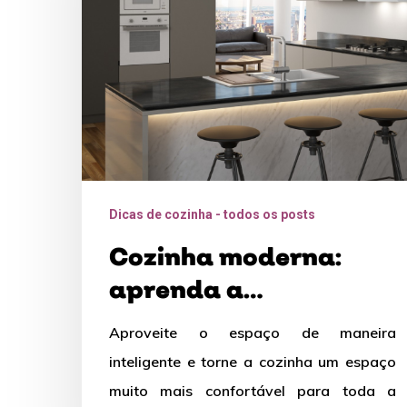
transformar
a
sua
com
essas
dicas
Dicas de cozinha - todos os posts
Cozinha moderna:
aprenda a
transformar a sua
Aproveite o espaço de maneira
com essas dicas
inteligente e torne a cozinha um espaço
muito mais confortável para toda a