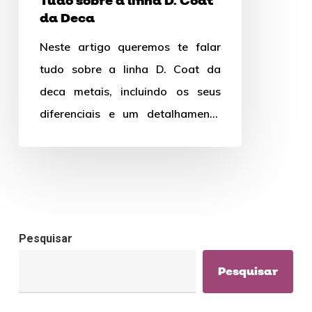
Tudo sobre a linha D. Coat
da Deca
Deca
Neste artigo queremos te falar
tudo sobre a linha D. Coat da
deca metais, incluindo os seus
diferenciais e um detalhamento
completo de todos os…
Pesquisar
Pesquisar