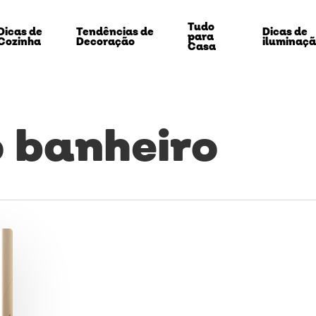
Tudo
Dicas de
Tendências de
Dicas de
para
Cozinha
Decoração
iluminaç
Casa
 banheiro
echar