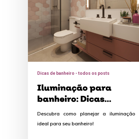
essenciais
que
você
precisa
saber
Dicas de banheiro - todos os posts
Iluminação para
banheiro: Dicas
essenciais que você
Descubra como planejar a iluminação
precisa saber
ideal para seu banheiro!