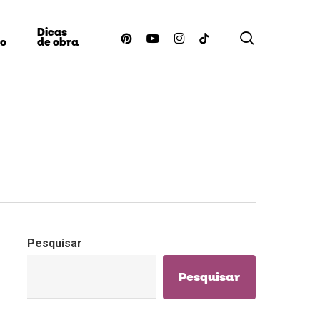
Dicas
procurar
pinterest
youtube
instagram
tiktok
ão
de obra
Pesquisar
Pesquisar