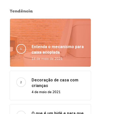
Tendência
Entenda o mecanismo para
caixa acoplada
14 de maio de 2021
Decoração de casa com
crianças
4 de maio de 2021
O que é um bidê e para que