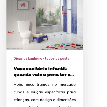
infantil:
quando
vale
a
pena
ter
e
suas
Dicas de banheiro - todos os posts
vantagens
Vaso sanitário infantil:
quando vale a pena ter e
suas vantagens
Hoje, encontramos no mercado
cubas e louças específicas para
crianças, com design e dimensões