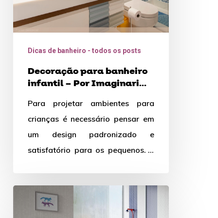
Interiores
&
Iluminação
Dicas de banheiro - todos os posts
Decoração para banheiro
infantil – Por Imaginari
Interiores & Iluminação
Para projetar ambientes para
crianças é necessário pensar em
um design padronizado e
satisfatório para os pequenos. É
imprescindível conhecer e
visualizar suas necessidades
Vaso
específicas,…
sanitário