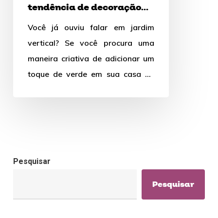
tendência de decoração
que
sustentável que você
Você já ouviu falar em jardim
precisa conhecer
você
vertical? Se você procura uma
precisa
maneira criativa de adicionar um
conhecer
toque de verde em sua casa ou
escritório, esta…
Pesquisar
Pesquisar