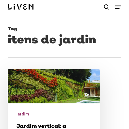
Menu
Skip
procurar
to
main
Tag
content
itens de jardin
Jardim
vertical:
a
tendência
de
jardim
decoração
Jardim vertical: a
sustentável