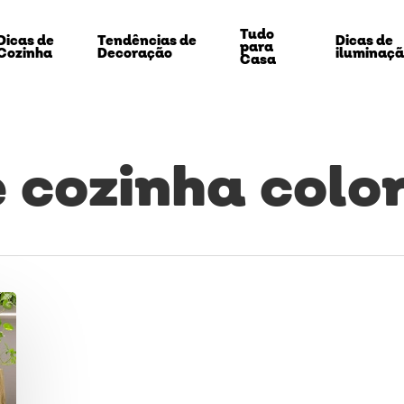
Tudo
Dicas de
Tendências de
Dicas de
para
Cozinha
Decoração
iluminaç
Casa
e cozinha colo
echar