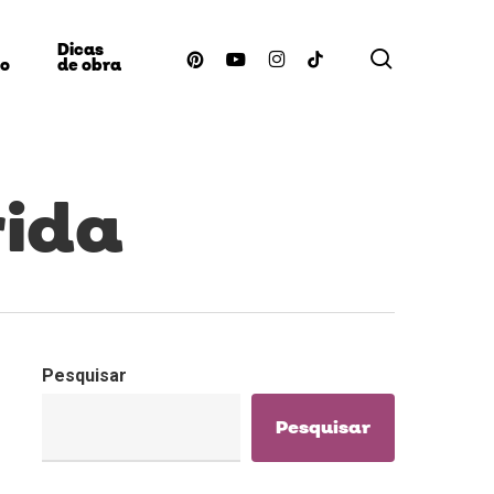
Dicas
procurar
pinterest
youtube
instagram
tiktok
ão
de obra
rida
Pesquisar
Pesquisar