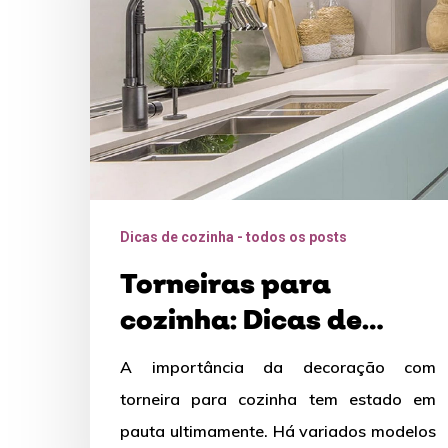
de
decoração
para
deixar
a
sua
cozinha
Dicas de cozinha - todos os posts
incrível
Torneiras para
cozinha: Dicas de
decoração para
A importância da decoração com
deixar a sua cozinha
torneira para cozinha tem estado em
incrível
pauta ultimamente. Há variados modelos