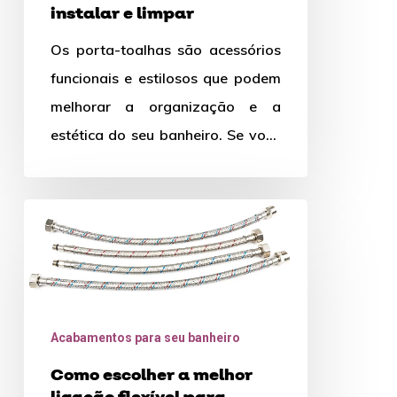
instalar e limpar
Os porta-toalhas são acessórios
funcionais e estilosos que podem
melhorar a organização e a
estética do seu banheiro. Se você
está se perguntando como
instalar…
Como
escolher
a
melhor
ligação
Acabamentos para seu banheiro
flexível
Como escolher a melhor
para