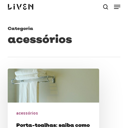
Menu
Skip
procurar
to
main
Categoria
content
acessórios
Porta-
toalhas:
saiba
como
instalar
acessórios
e
Porta-toalhas: saiba como
limpar