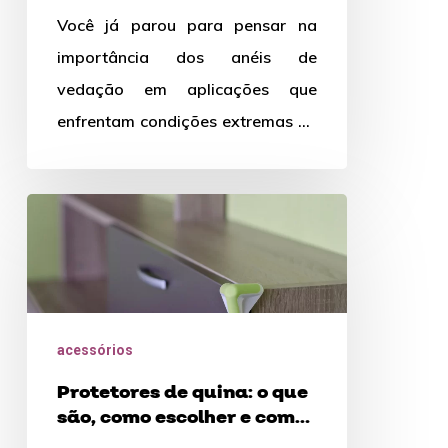
extremas:
extremas: como escolher a
Você já parou para pensar na
melhor opção?
como
importância dos anéis de
escolher
vedação em aplicações que
a
enfrentam condições extremas de
melhor
temperatura e pressão? Esses
opção?
pequenos componentes
Protetores
desempenham…
de
quina:
o
que
acessórios
são,
Protetores de quina: o que
como
são, como escolher e como
escolher
remover?