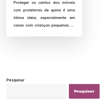
Proteger os cantos dos móveis
e
com protetores de quina é uma
como
ótima ideia, especialmente em
remover?
casas com crianças pequenas ou
animais de estimação. Mas o…
Pesquisar
Pesquisar