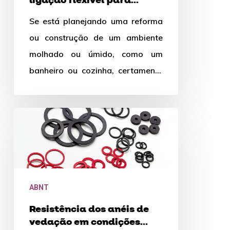
ligação flexível para
ambientes
ambientes molhados ou
Se está planejando uma reforma
úmidos?
molhados
ou construção de um ambiente
ou
molhado ou úmido, como um
úmidos?
banheiro ou cozinha, certamente
deseja garantir que todos os
componentes…
Resistência
dos
anéis
de
vedação
ABNT
em
Resistência dos anéis de
condições
vedação em condições