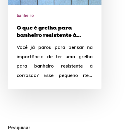
banheiro
resistente
banheiro
à
O que é grelha para
corrosão?
banheiro resistente à
corrosão?
Você já parou para pensar na
importância de ter uma grelha
para banheiro resistente à
corrosão? Esse pequeno item
desempenha um papel
fundamental na funcionalidade…
Pesquisar