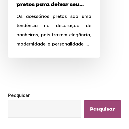
pretos para deixar seu
banheiro
banheiro mais sofisticado?
Os acessórios pretos são uma
mais
tendência na decoração de
sofisticado?
banheiros, pois trazem elegância,
modernidade e personalidade ao
ambiente. Eles podem ser usados
em contraste com…
Pesquisar
Pesquisar