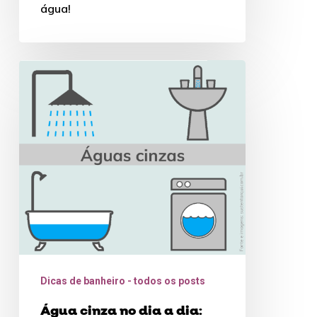
água!
Água
cinza
no
dia
a
dia:
Economizando
de
forma
sustentável
Dicas de banheiro - todos os posts
Água cinza no dia a dia: