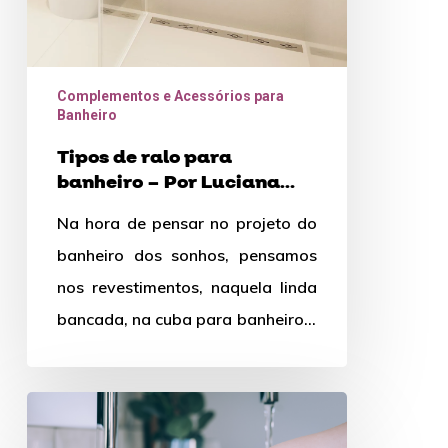
Luciana
Borges
Complementos e Acessórios para
Banheiro
Tipos de ralo para
banheiro – Por Luciana
Borges
Na hora de pensar no projeto do
banheiro dos sonhos, pensamos
nos revestimentos, naquela linda
bancada, na cuba para banheiro e
as vezes esquecemos de algo
super…
Dicas
de