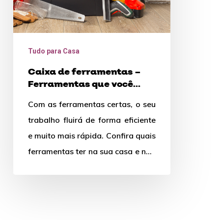
precisa
ter
em
Tudo para Casa
casa
Caixa de ferramentas –
Ferramentas que você
precisa ter em casa
Com as ferramentas certas, o seu
trabalho fluirá de forma eficiente
e muito mais rápida. Confira quais
ferramentas ter na sua casa e não
passe…