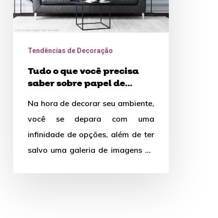
papel
de
parede
Tendências de Decoração
Tudo o que você precisa
saber sobre papel de
parede
Na hora de decorar seu ambiente,
você se depara com uma
infinidade de opções, além de ter
salvo uma galeria de imagens de
inspiração para…