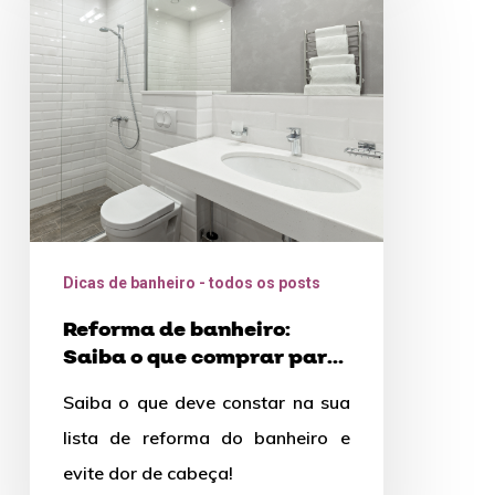
banheiro:
Saiba
o
que
comprar
para
o
seu
Dicas de banheiro - todos os posts
Reforma de banheiro:
Saiba o que comprar para
o seu
Saiba o que deve constar na sua
lista de reforma do banheiro e
evite dor de cabeça!