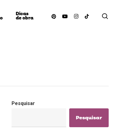
Dicas
procurar
pinterest
youtube
instagram
tiktok
ão
de obra
Pesquisar
Pesquisar