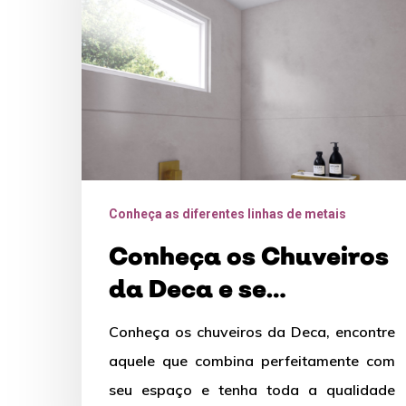
Deca
e
se
impressione
com
o
luxo
Conheça as diferentes linhas de metais
dessa
linha
Conheça os Chuveiros
da Deca e se
impressione com o
Conheça os chuveiros da Deca, encontre
luxo dessa linha
aquele que combina perfeitamente com
seu espaço e tenha toda a qualidade