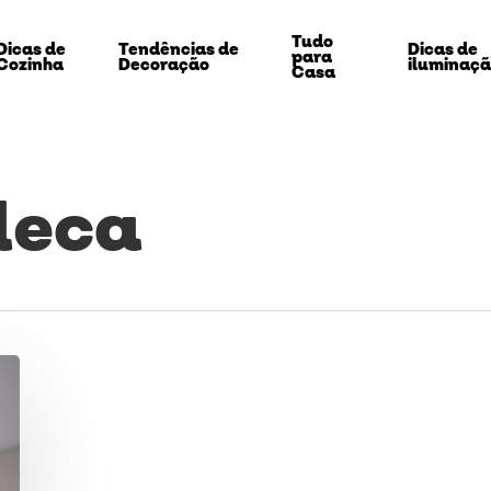
Tudo
Dicas de
Tendências de
Dicas de
para
Cozinha
Decoração
iluminaç
Casa
deca
echar