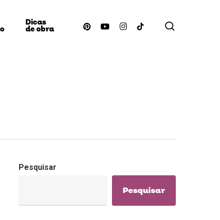
Dicas
procurar
pinterest
youtube
instagram
tiktok
ão
de obra
Pesquisar
Pesquisar