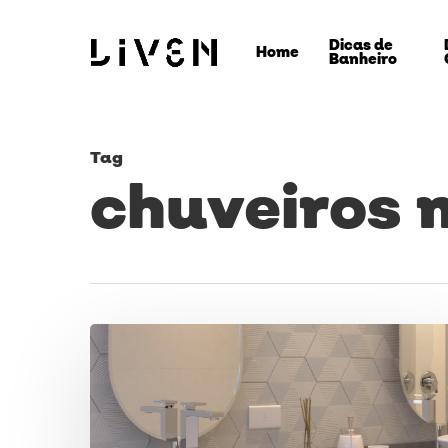
Skip
Dicas de
to
Home
Banheiro
main
content
Tag
chuveiros
Monocomando:
veja
Pressione ENTER para pesquisar ou ESC para f
qual
a