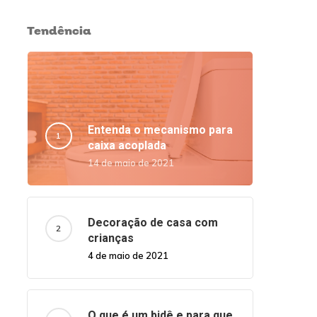
Tendência
Entenda o mecanismo para
caixa acoplada
14 de maio de 2021
Decoração de casa com
crianças
4 de maio de 2021
O que é um bidê e para que