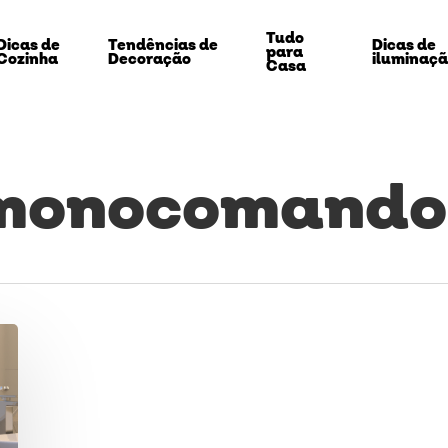
Tudo
Dicas de
Tendências de
Dicas de
para
Cozinha
Decoração
iluminaç
Casa
 monocomando
echar