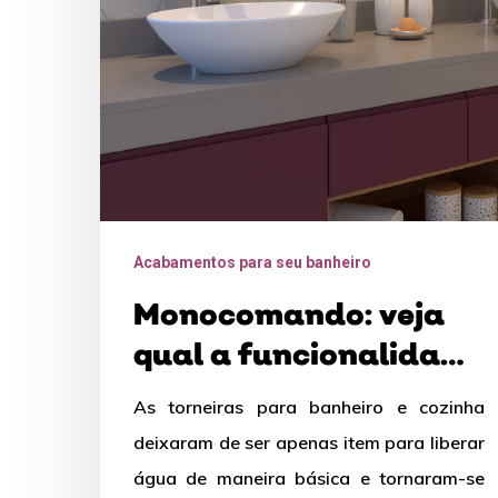
funcionalidade
nas
torneiras
de
cozinha
e
de
Acabamentos para seu banheiro
banheiro
Monocomando: veja
qual a funcionalidade
nas torneiras de
As torneiras para banheiro e cozinha
cozinha e de banheiro
deixaram de ser apenas item para liberar
água de maneira básica e tornaram-se