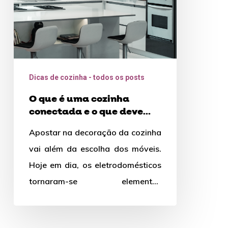
conectada
e
o
que
deve
Dicas de cozinha - todos os posts
ter?
O que é uma cozinha
conectada e o que deve
ter?
Apostar na decoração da cozinha
vai além da escolha dos móveis.
Hoje em dia, os eletrodomésticos
tornaram-se elementos
decorativos e práticos que, além
disso, facilitam…