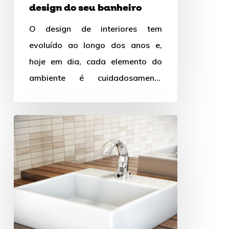
design do seu banheiro
design
O design de interiores tem
do
evoluído ao longo dos anos e,
seu
hoje em dia, cada elemento do
banheiro
ambiente é cuidadosamente
planejado para criar um espaço…
Cubas
para
banheiro:
como
escolher?