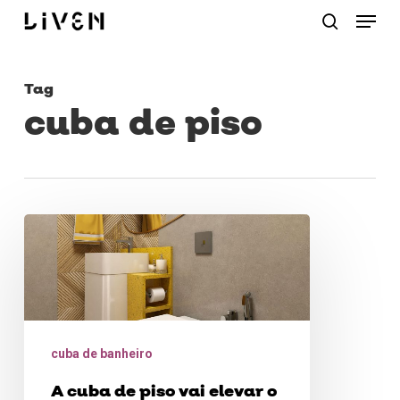
Menu
Skip
procurar
to
main
Tag
content
cuba de piso
A
cuba
de
piso
vai
cuba de banheiro
elevar
A cuba de piso vai elevar o
o