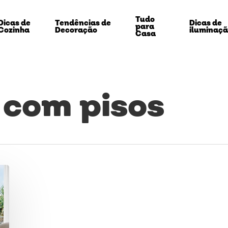
Tudo
Dicas de
Tendências de
Dicas de
para
Cozinha
Decoração
iluminaç
Casa
 com pisos
echar