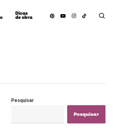
Dicas
procurar
pinterest
youtube
instagram
tiktok
ão
de obra
Pesquisar
Pesquisar