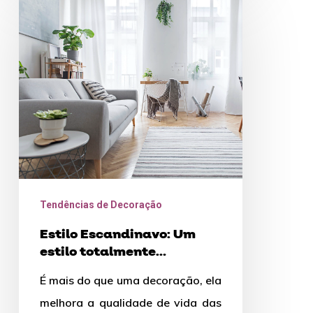
Escandinavo:
Um
estilo
totalmente
aconchegante
Tendências de Decoração
Estilo Escandinavo: Um
estilo totalmente
aconchegante
É mais do que uma decoração, ela
melhora a qualidade de vida das