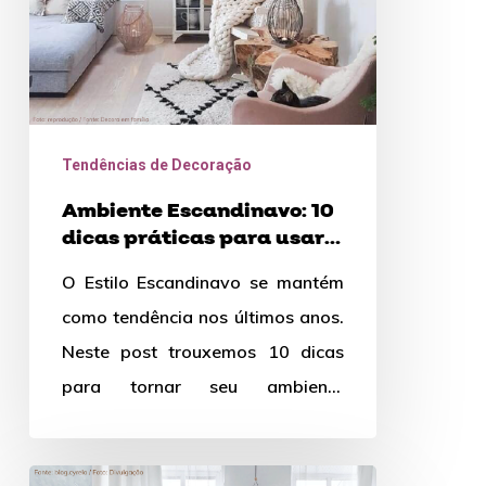
para
usar
na
sua
casa
Tendências de Decoração
Ambiente Escandinavo: 10
dicas práticas para usar
na sua casa
O Estilo Escandinavo se mantém
como tendência nos últimos anos.
Neste post trouxemos 10 dicas
para tornar seu ambiente
escandinavo. Boa leitura!
Estilo