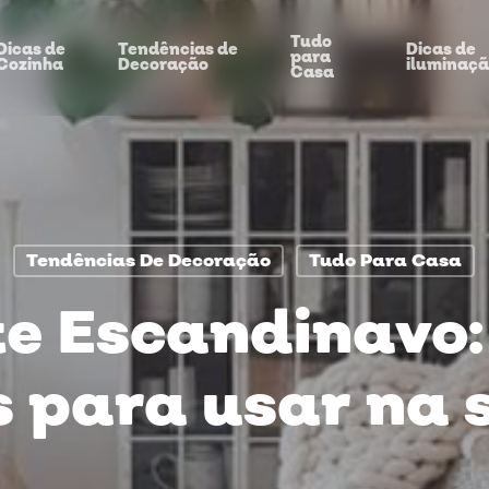
Tudo
Dicas de
Tendências de
Dicas de
para
Cozinha
Decoração
iluminaç
Casa
Tendências De Decoração
Tudo Para Casa
e Escandinavo: 
s para usar na 