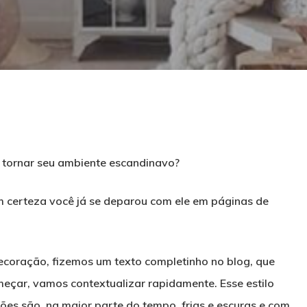
o tornar seu ambiente escandinavo?
m certeza você já se deparou com ele em páginas de
decoração, fizemos um texto completinho no blog, que
echar
meçar, vamos contextualizar rapidamente. Esse estilo
ões são, na maior parte do tempo, frias e escuras e com