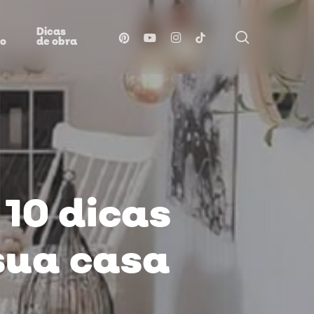
Dicas
procurar
pinterest
youtube
instagram
tiktok
ão
de obra
10 dicas
sua casa