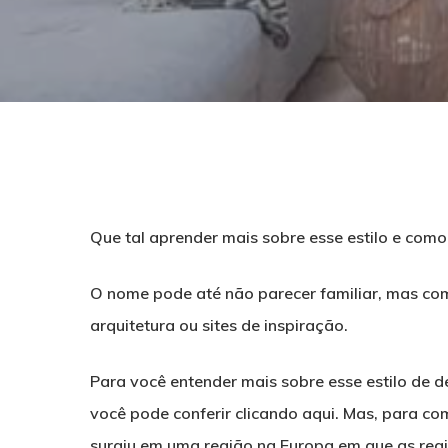
Que tal aprender mais sobre esse estilo e com
O nome pode até não parecer familiar, mas co
arquitetura ou sites de inspiração.
Para você entender mais sobre esse estilo de 
Pressione ENTER para pesquisar ou ESC para f
você pode conferir clicando aqui. Mas, para co
surgiu em uma região na Europa em que as regi