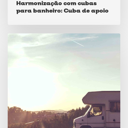
Harmonização com cubas
para banheiro: Cuba de apoio
Prós
e
contras
de
viver
em
um
motorhome