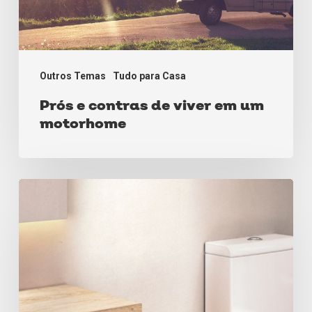
Outros Temas
Tudo para Casa
Prós e contras de viver em um
motorhome
Coifas:
Quando
usar
e
qual
escolher