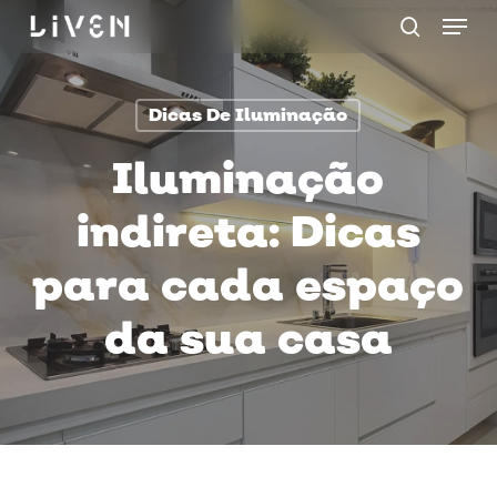
Menu
Skip
procurar
to
main
Dicas De Iluminação
content
Iluminação
indireta: Dicas
para cada espaço
da sua casa