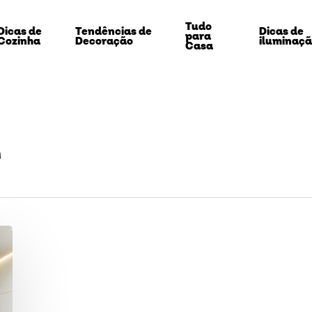
Tudo
Dicas de
Tendências de
Dicas de
para
Cozinha
Decoração
iluminaç
Casa
a
echar