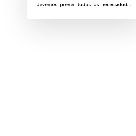
reduzida?
devemos prever todas as necessidades
do ambiente para evitar essas…