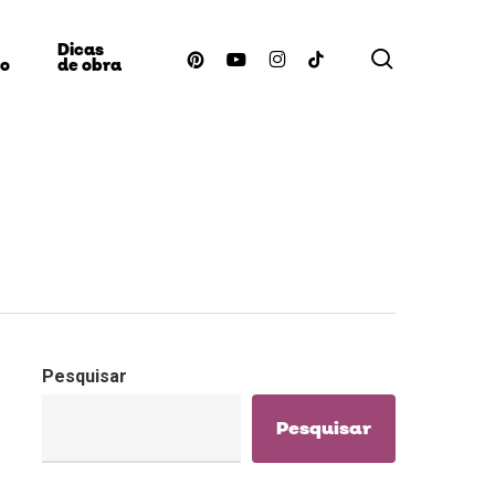
Dicas
procurar
pinterest
youtube
instagram
tiktok
ão
de obra
Pesquisar
Pesquisar