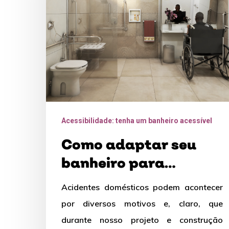
para
pessoas
com
deficiência
e
pessoas
com
Acessibilidade: tenha um banheiro acessível
mobilidade
reduzida?
Como adaptar seu
banheiro para
pessoas com
Acidentes domésticos podem acontecer
deficiência e pessoas
por diversos motivos e, claro, que
com mobilidade
durante nosso projeto e construção