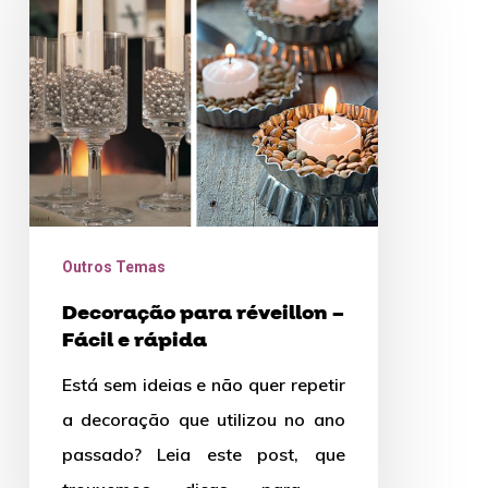
réveillon
–
Fácil
e
rápida
Outros Temas
Decoração para réveillon –
Fácil e rápida
Está sem ideias e não quer repetir
a decoração que utilizou no ano
passado? Leia este post, que