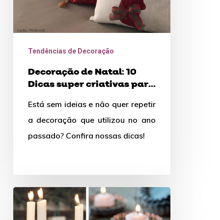
para
a
sua
Tendências de Decoração
casa
Decoração de Natal: 10
Dicas super criativas para
a sua casa
Está sem ideias e não quer repetir
a decoração que utilizou no ano
passado? Confira nossas dicas!
Decoração
para