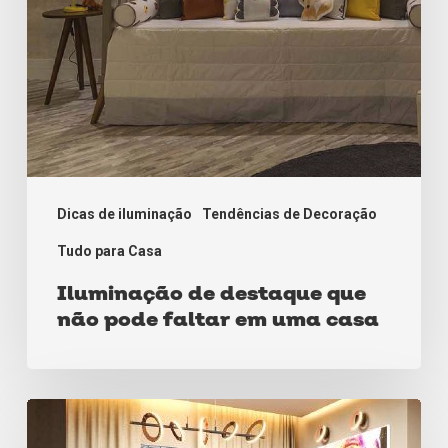
em
uma
casa
Dicas de iluminação
Tendências de Decoração
Tudo para Casa
Iluminação de destaque que
não pode faltar em uma casa
Veja
como