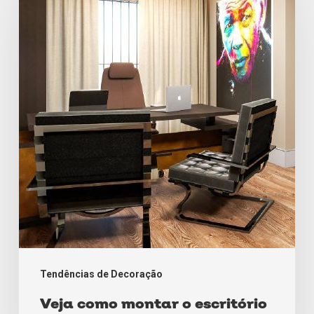
montar
o
escritório
perfeito
Tendências de Decoração
Veja como montar o escritório