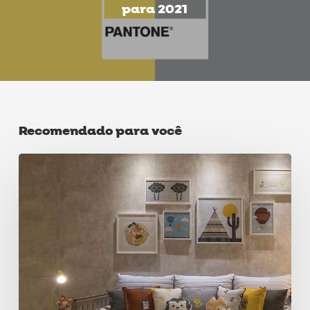
para 2021
Recomendado para você
Iluminação
de
destaque
que
não
pode
faltar