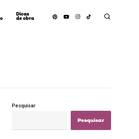
Dicas
procurar
pinterest
youtube
instagram
tiktok
ão
de obra
Pesquisar
Pesquisar