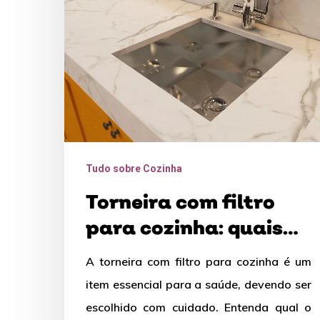
cozinha:
quais
são
os
tipos
e
como
Tudo sobre Cozinha
escolher?
Torneira com filtro
para cozinha: quais
são os tipos e como
A torneira com filtro para cozinha é um
escolher?
item essencial para a saúde, devendo ser
escolhido com cuidado. Entenda qual o