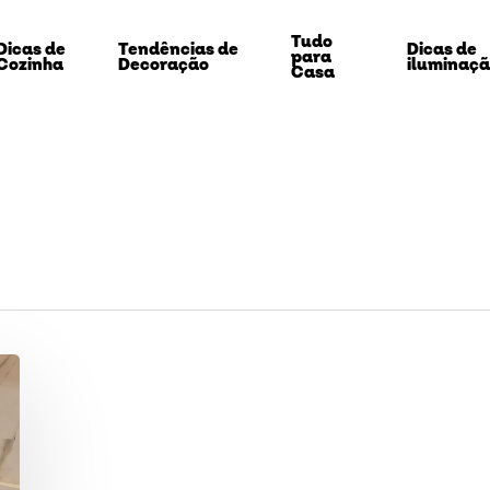
Tudo
Dicas de
Tendências de
Dicas de
para
Cozinha
Decoração
iluminaç
Casa
echar