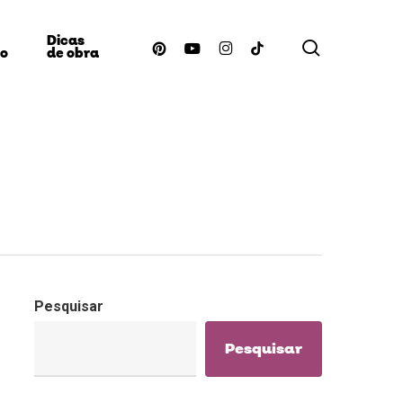
Dicas
procurar
pinterest
youtube
instagram
tiktok
ão
de obra
Pesquisar
Pesquisar