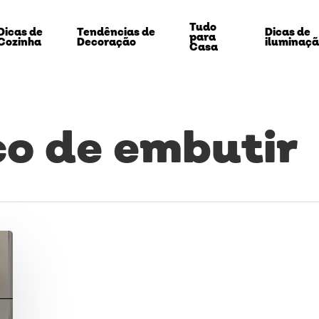
Tudo
Dicas de
Tendências de
Dicas de
para
Cozinha
Decoração
iluminaç
Casa
co de embutir
echar