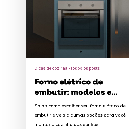
modelos
e
como
escolher
Dicas de cozinha - todos os posts
Forno elétrico de
embutir: modelos e
como escolher
Saiba como escolher seu forno elétrico de
embutir e veja algumas opções para você
montar a cozinha dos sonhos.