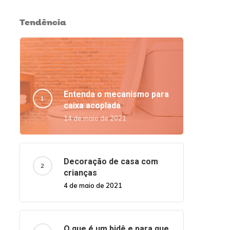
Tendência
Entenda o mecanismo para
caixa acoplada
14 de maio de 2021
Decoração de casa com
crianças
4 de maio de 2021
O que é um bidê e para que