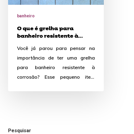
banheiro
resistente
banheiro
à
O que é grelha para
corrosão?
banheiro resistente à
corrosão?
Você já parou para pensar na
importância de ter uma grelha
para banheiro resistente à
corrosão? Esse pequeno item
desempenha um papel
fundamental na funcionalidade…
Pesquisar