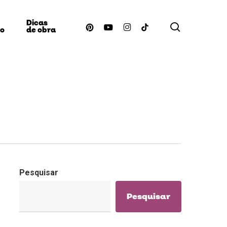
Dicas
procurar
pinterest
youtube
instagram
tiktok
ão
de obra
Pesquisar
Pesquisar