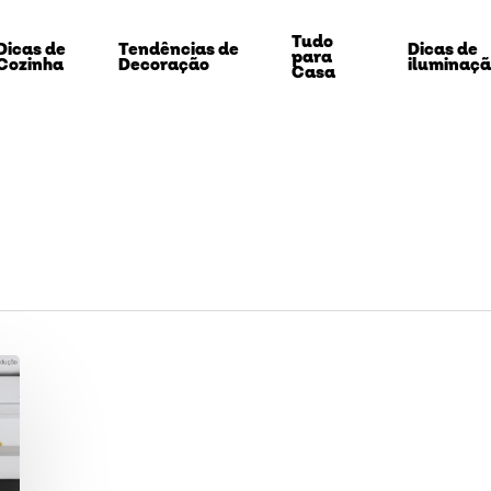
Tudo
Dicas de
Tendências de
Dicas de
para
Cozinha
Decoração
iluminaç
Casa
echar