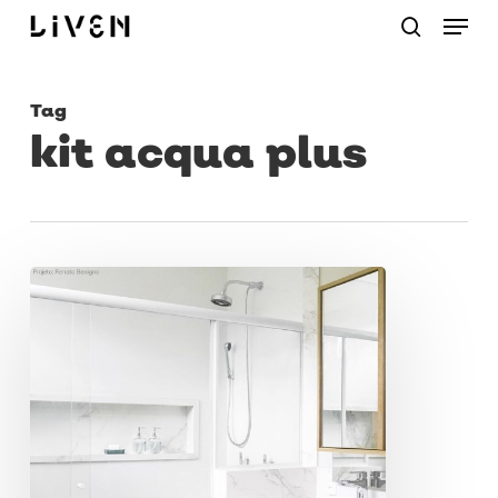
Menu
Skip
procurar
to
main
Tag
content
kit acqua plus
Vantagens
do
chuveiro
favorito
na
Liven