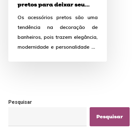
pretos para deixar seu
banheiro
banheiro mais sofisticado?
Os acessórios pretos são uma
mais
tendência na decoração de
sofisticado?
banheiros, pois trazem elegância,
modernidade e personalidade ao
ambiente. Eles podem ser usados
em contraste com…
Pesquisar
Pesquisar