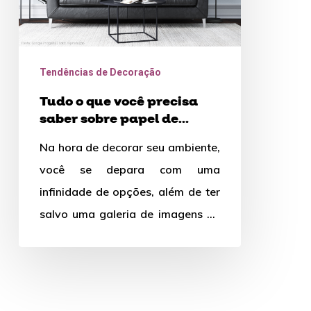
papel
de
parede
Tendências de Decoração
Tudo o que você precisa
saber sobre papel de
parede
Na hora de decorar seu ambiente,
você se depara com uma
infinidade de opções, além de ter
salvo uma galeria de imagens de
inspiração para…