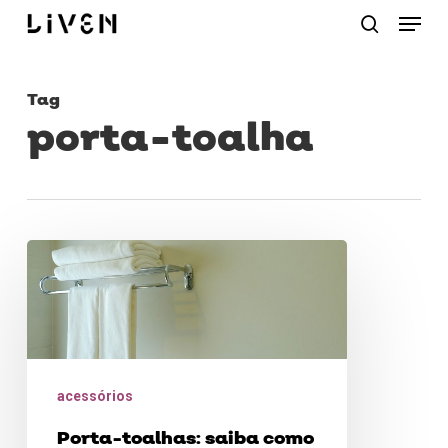
Menu
Skip
procurar
to
main
Tag
content
porta-toalha
Porta-
toalhas:
saiba
como
instalar
acessórios
e
Porta-toalhas: saiba como
limpar