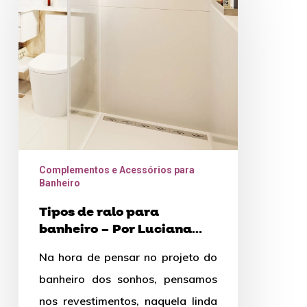
ralo
para
banheiro
–
Por
Luciana
Borges
Complementos e Acessórios para
Banheiro
Tipos de ralo para
banheiro – Por Luciana
Borges
Na hora de pensar no projeto do
banheiro dos sonhos, pensamos
nos revestimentos, naquela linda