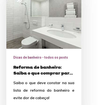
banheiro:
Saiba
o
que
comprar
para
o
seu
Dicas de banheiro - todos os posts
Reforma de banheiro:
Saiba o que comprar para
o seu
Saiba o que deve constar na sua
lista de reforma do banheiro e
evite dor de cabeça!