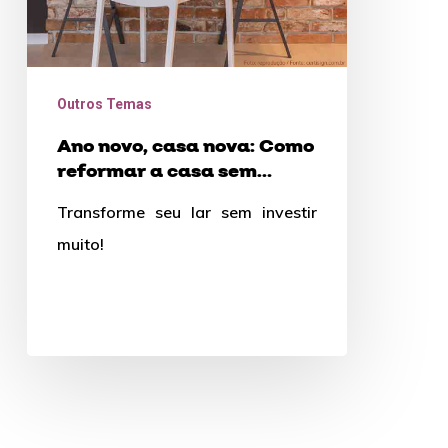
casa
sem
gastar
Outros Temas
muito
Ano novo, casa nova: Como
reformar a casa sem
gastar muito
Transforme seu lar sem investir
muito!