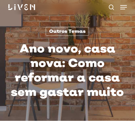
Menu
Skip
procurar
to
main
Outros Temas
content
Ano novo, casa
nova: Como
reformar a casa
sem gastar muito