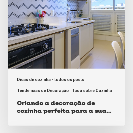
perfeita
para
a
sua
casa
Dicas de cozinha - todos os posts
Tendências de Decoração
Tudo sobre Cozinha
Criando a decoração de
cozinha perfeita para a sua
casa