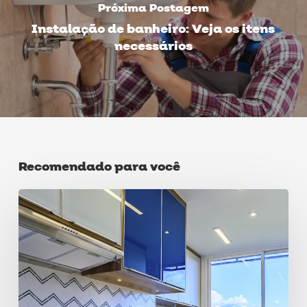
Próxima Postagem
Instalação de banheiro: Veja os itens
necessários
Recomendado para você
Criando
a
decoração
de
cozinha