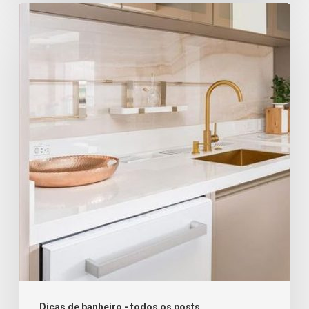
Torneiras
quentes
para
banheiro?
Veja
as
opções
Dicas de banheiro - todos os posts