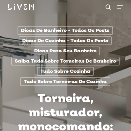
Menu
Skip
procurar
to
main
Dicas De Banheiro - Todos Os Posts
content
Dicas De Cozinha - Todos Os Posts
Dicas Para Seu Banheiro
Saiba Tudo Sobre Torneiras De Banheiro
Tudo Sobre Cozinha
Tudo Sobre Torneiras De Cozinha
Torneira,
misturador,
monocomando: