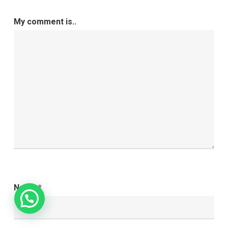
My comment is..
Name
*