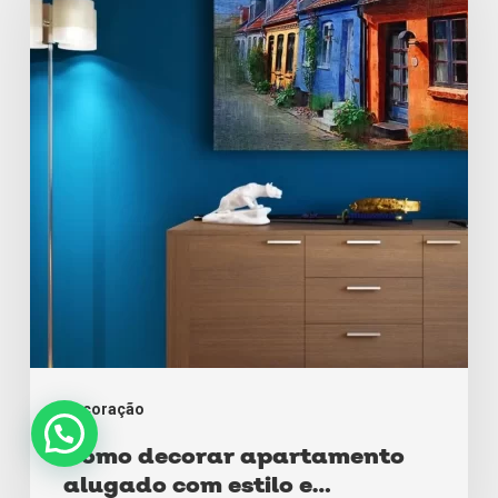
apartamento
alugado
com
estilo
e
personalidade
decoração
Como decorar apartamento
alugado com estilo e