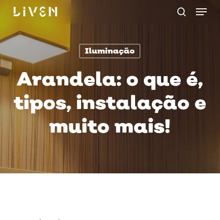
Menu
Skip
procurar
to
main
Iluminação
content
Arandela: o que é,
tipos, instalação e
muito mais!