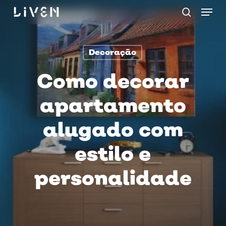
Menu
Skip
procurar
to
main
Decoração
content
Como decorar
apartamento
alugado com
estilo e
personalidade