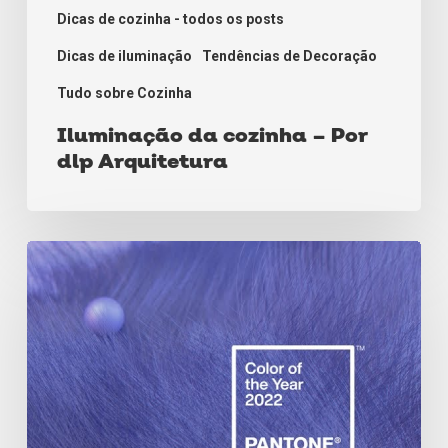
Dicas de cozinha - todos os posts
Dicas de iluminação
Tendências de Decoração
Tudo sobre Cozinha
Iluminação da cozinha – Por
dlp Arquitetura
Fique
por
dentro
das
ultimas
Tendências
de