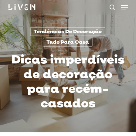
Menu
Skip
procurar
to
main
Tendências De Decoração
content
Tudo Para Casa
Dicas imperdíveis
de decoração
para recém-
casados