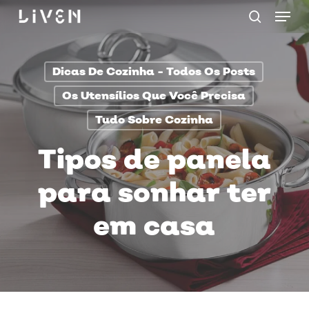
Menu
Skip
procurar
to
main
Dicas De Cozinha - Todos Os Posts
content
Os Utensílios Que Você Precisa
Tudo Sobre Cozinha
Tipos de panela
para sonhar ter
em casa