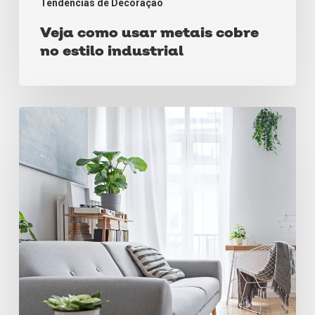
Tendências de Decoração
Veja como usar metais cobre
no estilo industrial
Estilo
Escandinavo:
Um
estilo
totalmente
aconchegante