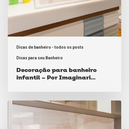
Iluminação
Dicas de banheiro - todos os posts
Dicas para seu Banheiro
Decoração para banheiro
infantil – Por Imaginari
Interiores & Iluminação
Veja
como
usar