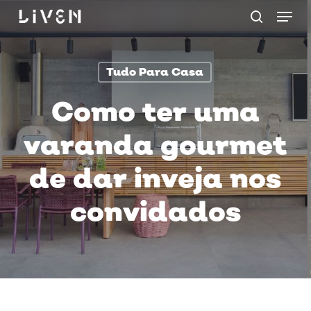
Menu
Skip
procurar
to
main
Tudo Para Casa
content
Como ter uma
varanda gourmet
de dar inveja nos
convidados