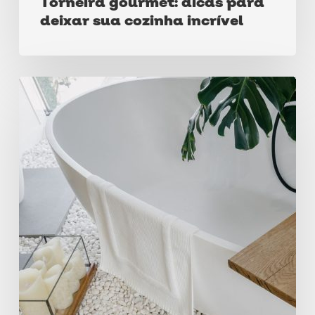
Torneira gourmet: dicas para
deixar sua cozinha incrível
Como
decorar
banheiro:
dicas
práticas
e
criativas